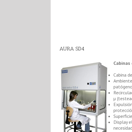
AURA SD4
Cabinas 
Cabina de
Ambiente 
patógeno
Recircula
µ (teste
Expulsión
protecció
Superfici
Display e
necesidad