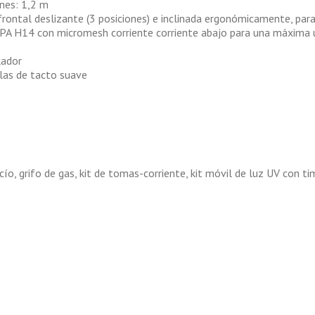
nes: 1,2 m
rontal deslizante (3 posiciones) e inclinada ergonómicamente, par
PA H14 con micromesh corriente corriente abajo para una máxima u
lador
clas de tacto suave
cío, grifo de gas, kit de tomas-corriente, kit móvil de luz UV con ti