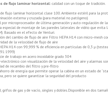
s de flujo laminar horizontal:
calidad con un toque de tradición.
de flujo laminar horizontal clase 100. Ambiente estéril para la pro
inación externa y cruzada (para material no patógeno)
l por microprocesador de última generación y auto-regulación de la 
a especial de montaje de las paredes laterales de vidrio que evita 
). Basado en el efecto de Venturi.
ión del cambio de flujo de aire Filtro HEPA H14 con micro-mesh co
idad de la velocidad de flujo de aire
 HEPA H14 con 99,999 % de eficiencia en partículas de 0,3 µ (teste
91:1999)
icie de trabajo en acero inoxidable grado 304
 electrónico con visualización de la velocidad del aire y alarmas son
ad de recambio del filtro y pre-filtro
horro de energía que permite operar la cabina en un estado de “st
na, pero se quiere garantizar la seguridad del producto
d, grifos de gas y de vacío, singles y dobles.Disponible en dos tama