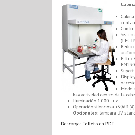
Cabina
Cabina 
contam
Contro
Sistem
(LFCTM
Reducc
uniform
Filtro
EN130
Superf
Display
necesid
Modo a
hay actividad dentro de la cabi
Iluminación 1.000 Lux
Operación silenciosa <59dB (A)
Opcionales
: lámpara UV, stan
Descargar Folleto en PDF