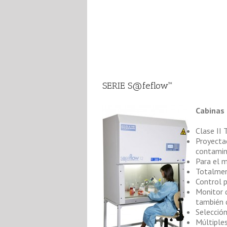
SERIE S@feflow™
Cabinas 
Clase II 
Proyectad
contamin
Para el 
Totalmen
Control p
Monitor d
también 
Selección
Múltiple