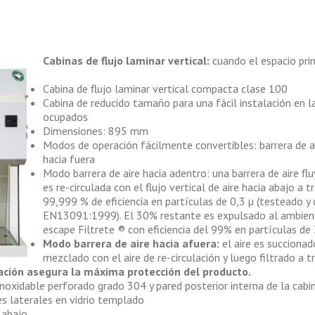
Cabinas de flujo laminar vertical:
cuando el espacio pr
Cabina de flujo laminar vertical compacta clase 100
Cabina de reducido tamaño para una fácil instalación en 
ocupados
Dimensiones: 895 mm
Modos de operación fácilmente convertibles: barrera de ai
hacia fuera
Modo barrera de aire hacia adentro: una barrera de aire flu
es re-circulada con el flujo vertical de aire hacia abajo a
99,999 % de eficiencia en partículas de 0,3 µ (testeado y
EN13091:1999). El 30% restante es expulsado al ambiente 
escape Filtrete ® con eficiencia del 99% en partículas de
Modo barrera de aire hacia afuera:
el aire es succionad
mezclado con el aire de re-circulación y luego filtrado a 
ación asegura la máxima protección del producto.
 inoxidable perforado grado 304 y pared posterior interna de la cab
es laterales en vidrio templado
 abajo