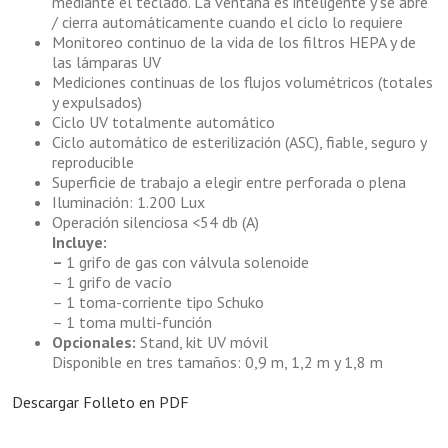
mediante el teclado. La ventana es inteligente y se abre
/ cierra automáticamente cuando el ciclo lo requiere
Monitoreo continuo de la vida de los filtros HEPA y de
las lámparas UV
Mediciones continuas de los flujos volumétricos (totales
y expulsados)
Ciclo UV totalmente automático
Ciclo automático de esterilización (ASC), fiable, seguro y
reproducible
Superficie de trabajo a elegir entre perforada o plena
Iluminación: 1.200 Lux
Operación silenciosa <54 db (A)
Incluye:
–
1 grifo de gas con válvula solenoide
– 1 grifo de vacío
– 1 toma-corriente tipo Schuko
– 1 toma multi-función
Opcionales:
Stand, kit UV móvil
Disponible en tres tamaños: 0,9 m, 1,2 m y 1,8 m
Descargar Folleto en PDF