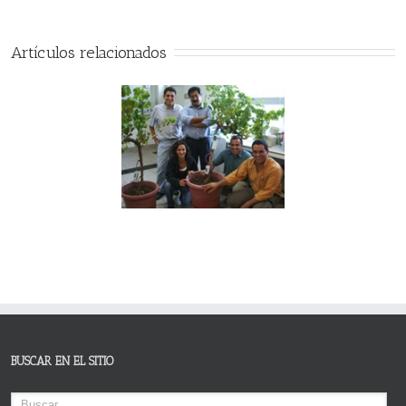
Artículos relacionados
Entrenamiento y Taller
tino Americano para
distribuidores
BUSCAR EN EL SITIO