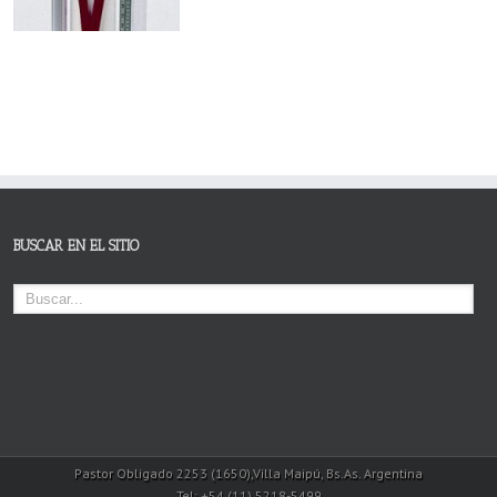
BUSCAR EN EL SITIO
Pastor Obligado 2253 (1650),Villa Maipú, Bs.As. Argentina
Tel: +54 (11) 5218-5499