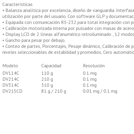
Características
• Balanza analítica por excelencia, diseño de vanguardia. Interfa
utilización por parte del usuario. Con software GLP y documentac
• Equipada con comunicación RS-232 para total integración con pe
• Calibración motorizada interna por pulsador con masas de acero
• Display LCD de 2 líneas alfanumérico retroiluminado , 12 modos
• Gancho para pesar por debajo.
• Conteo de partes, Porcentajes, Pesaje dinámico, Calibración de p
niveles seleccionables de estabilidad y promedios, Cero automátic
Modelo
Capacidad
Resolución
DV114C
110 g
0.1 mg
DV214C
210 g
0.1 mg
DV314C
310 g
0.1 mg
DV215CD
81 g / 210 g
0.01 mg / 0.1 mg