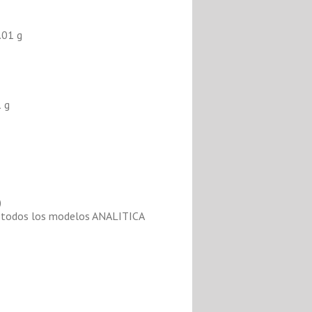
.01 g
1 g
)
 en todos los modelos ANALITICA