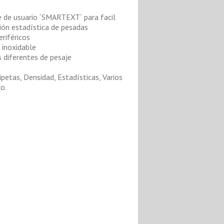
se de usuario ´SMARTEXT´ para facil
ión estadística de pesadas
riféricos
 inoxidable
 diferentes de pesaje
ipetas, Densidad, Estadísticas, Varios
o.