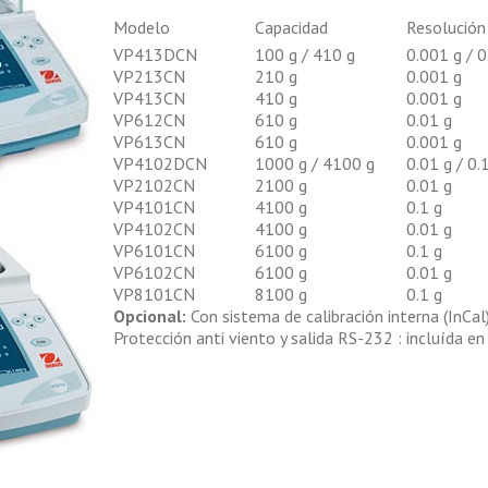
Modelo
Capacidad
Resolución
VP413DCN
100 g / 410 g
0.001 g / 0
VP213CN
210 g
0.001 g
VP413CN
410 g
0.001 g
VP612CN
610 g
0.01 g
VP613CN
610 g
0.001 g
VP4102DCN
1000 g / 4100 g
0.01 g / 0.
VP2102CN
2100 g
0.01 g
VP4101CN
4100 g
0.1 g
VP4102CN
4100 g
0.01 g
VP6101CN
6100 g
0.1 g
VP6102CN
6100 g
0.01 g
VP8101CN
8100 g
0.1 g
Opcional:
Con sistema de calibración interna (InCal
Protección anti viento y salida RS-232 : incluída