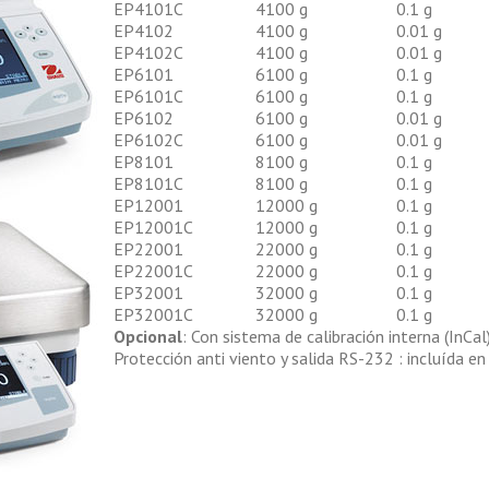
EP4101C
4100 g
0.1 g
EP4102
4100 g
0.01 g
EP4102C
4100 g
0.01 g
EP6101
6100 g
0.1 g
EP6101C
6100 g
0.1 g
EP6102
6100 g
0.01 g
EP6102C
6100 g
0.01 g
EP8101
8100 g
0.1 g
EP8101C
8100 g
0.1 g
EP12001
12000 g
0.1 g
EP12001C
12000 g
0.1 g
EP22001
22000 g
0.1 g
EP22001C
22000 g
0.1 g
EP32001
32000 g
0.1 g
EP32001C
32000 g
0.1 g
Opcional
: Con sistema de calibración interna (InCal)
Protección anti viento y salida RS-232 : incluída