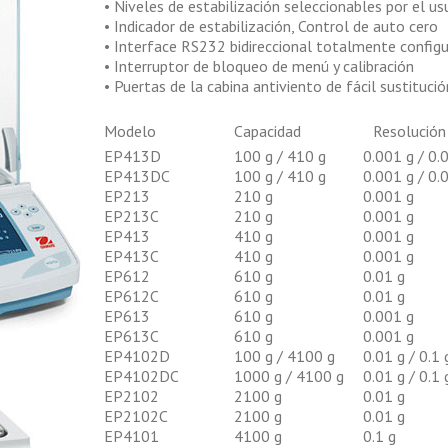
• Niveles de estabilización seleccionables por el us
• Indicador de estabilización, Control de auto cero
• Interface RS232 bidireccional totalmente config
• Interruptor de bloqueo de menú y calibración
• Puertas de la cabina antiviento de fácil sustitució
Modelo
Capacidad
Resolución
EP413D
100 g / 410 g
0.001 g / 0.
EP413DC
100 g / 410 g
0.001 g / 0.
EP213
210 g
0.001 g
EP213C
210 g
0.001 g
EP413
410 g
0.001 g
EP413C
410 g
0.001 g
EP612
610 g
0.01 g
EP612C
610 g
0.01 g
EP613
610 g
0.001 g
EP613C
610 g
0.001 g
EP4102D
100 g / 4100 g
0.01 g / 0.1 
EP4102DC
1000 g / 4100 g
0.01 g / 0.1 
EP2102
2100 g
0.01 g
EP2102C
2100 g
0.01 g
EP4101
4100 g
0.1 g