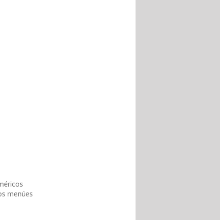
méricos
los menúes