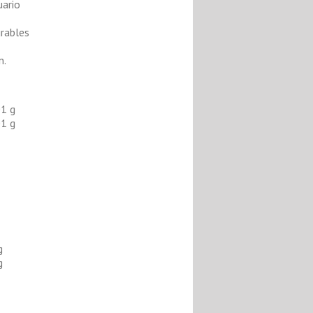
uario
urables
n.
01 g
01 g
g
g