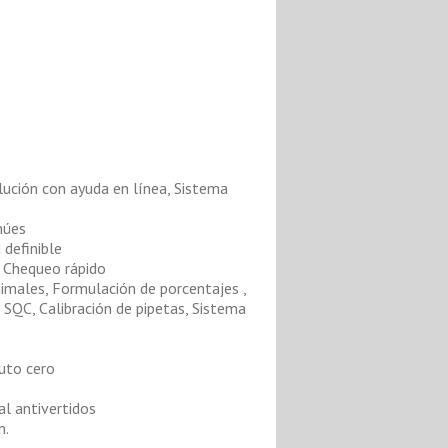
olución con ayuda en línea, Sistema
núes
 definible
, Chequeo rápido
nimales, Formulación de porcentajes ,
SQC, Calibración de pipetas, Sistema
auto cero
al antivertidos
n.